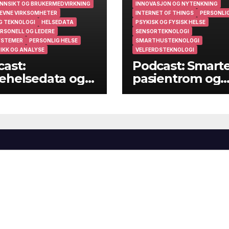
NNSIKT OG BRUKERMEDVIRKNING
INNOVASJON OG NYTENKNING
EVNE VIRKSOMHETER
INTERNET OF THINGS
PERSONLIG
G TEKNOLOGI
HELSEDATA
PSYKISK OG FYSISK HELSE
RSONELL OG LEDERE
SENSORTEKNOLOGI
YSTEMER
PERSONLIG HELSE
SMARTHUSTEKNOLOGI
IKK OG ANALYSE
VELFERDSTEKNOLOGI
ast:
Podcast: Smart
ehelsedata og
pasientrom og
ehelsearbeid i
smarte hjem
muner