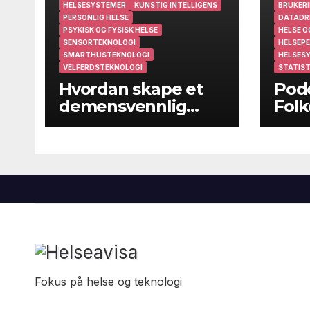
HELSESYSTEMER
KUNSTIG INTELLIGENS
BRUKERI
PERSONLIG HELSE
DATADR
PSYKISK OG FYSISK HELSE
HELSE O
SENSORTEKNOLOGI
HELSEPE
SMARTHUSTEKNOLOGI
HELSES
VELFERDSTEKNOLOGI
STATIST
Hvordan skape et
Podc
demensvennlig
Folk
samfunn?
folk
kom
Fokus på helse og teknologi