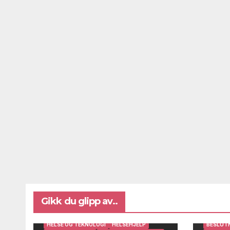
Gikk du glipp av..
BRUKERINNSIKT OG BRUKERMEDVIRKNING
DIGITAL AVSTANDSOPPFØLGING
HELSE OG TEKNOLOGI
HELSEHJELP
BESLUT