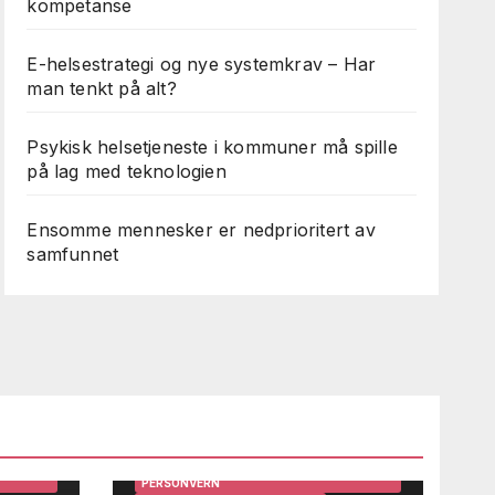
kompetanse
E-helsestrategi og nye systemkrav – Har
man tenkt på alt?
Psykisk helsetjeneste i kommuner må spille
på lag med teknologien
Ensomme mennesker er nedprioritert av
samfunnet
ARBEIDSMILJØ
BRUKERINNSIKT OG BRUKERMEDVIRKNING
DIGITALISERING
EFFEKTIVISERING
GEVINSTREALISERING
IRKNING
HELSE OG TEKNOLOGI
HELSEDATA
HELSEPERSONELL OG LEDERE
HELSESYSTEMER
STEMER
HMS OG INTERNKONTROLL
INFORMASJONSSIKKERHET OG
PERSONVERN