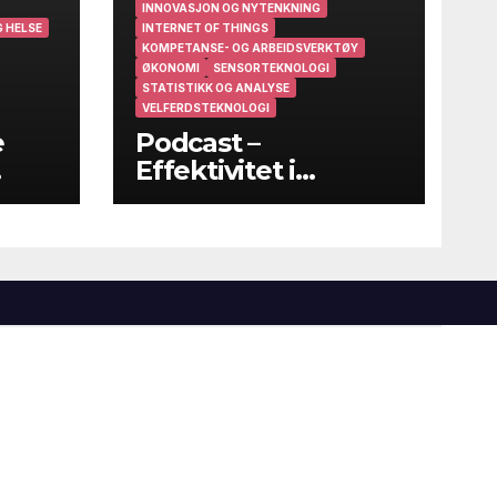
INNOVASJON OG NYTENKNING
 HELSE
INTERNET OF THINGS
KOMPETANSE- OG ARBEIDSVERKTØY
ØKONOMI
SENSORTEKNOLOGI
STATISTIKK OG ANALYSE
VELFERDSTEKNOLOGI
e
Podcast –
Effektivitet i
helsevesenet – På
godt og vondt