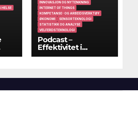
INNOVASJON OG NYTENKNING
 HELSE
INTERNET OF THINGS
KOMPETANSE- OG ARBEIDSVERKTØY
ØKONOMI
SENSORTEKNOLOGI
STATISTIKK OG ANALYSE
VELFERDSTEKNOLOGI
e
Podcast –
Effektivitet i
helsevesenet – På
godt og vondt