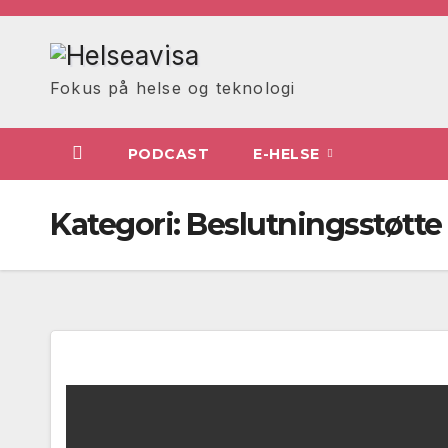
Skip
to
content
Fokus på helse og teknologi
PODCAST
E-HELSE
Kategori:
Beslutningsstøtte