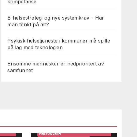
kompetanse
E-helsestrategi og nye systemkrav – Har
man tenkt på alt?
Psykisk helsetjeneste i kommuner må spille
på lag med teknologien
Ensomme mennesker er nedprioritert av
samfunnet
ARBEIDSMILJØ
BRUKERINNSIKT OG BRUKERMEDVIRKNING
DIGITALISERING
EFFEKTIVISERING
GEVINSTREALISERING
IRKNING
HELSE OG TEKNOLOGI
HELSEDATA
HELSEPERSONELL OG LEDERE
HELSESYSTEMER
STEMER
HMS OG INTERNKONTROLL
INFORMASJONSSIKKERHET OG
PERSONVERN