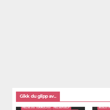
Gikk du glipp av..
BRUKERINNSIKT OG BRUKERMEDVIRKNING
DIGITAL AVSTANDSOPPFØLGING
HELSE OG TEKNOLOGI
HELSEHJELP
BESLUT