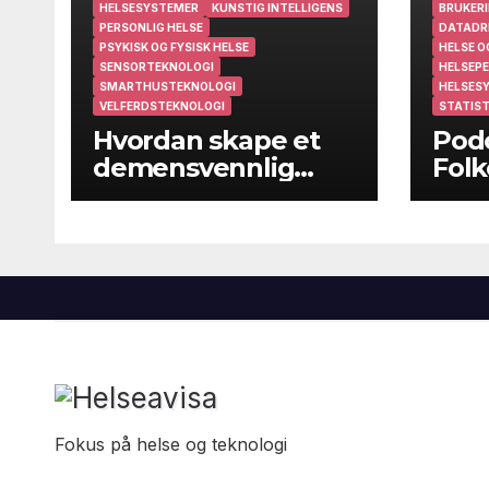
HELSESYSTEMER
KUNSTIG INTELLIGENS
BRUKERI
PERSONLIG HELSE
DATADR
PSYKISK OG FYSISK HELSE
HELSE O
SENSORTEKNOLOGI
HELSEPE
SMARTHUSTEKNOLOGI
HELSES
VELFERDSTEKNOLOGI
STATIST
Hvordan skape et
Podc
demensvennlig
Folk
samfunn?
folk
kom
Fokus på helse og teknologi