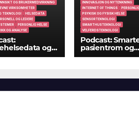
NNSIKT OG BRUKERMEDVIRKNING
INNOVASJON OG NYTENKNING
EVNE VIRKSOMHETER
INTERNET OF THINGS
PERSONLIG
G TEKNOLOGI
HELSEDATA
PSYKISK OG FYSISK HELSE
RSONELL OG LEDERE
SENSORTEKNOLOGI
YSTEMER
PERSONLIG HELSE
SMARTHUSTEKNOLOGI
IKK OG ANALYSE
VELFERDSTEKNOLOGI
ast:
Podcast: Smart
ehelsedata og
pasientrom og
ehelsearbeid i
smarte hjem
muner