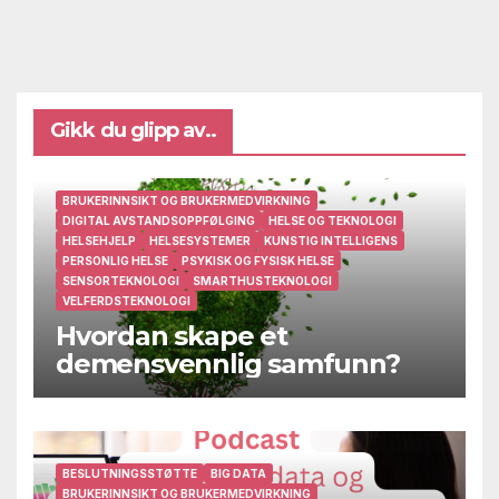
Gikk du glipp av..
BRUKERINNSIKT OG BRUKERMEDVIRKNING
DIGITAL AVSTANDSOPPFØLGING
HELSE OG TEKNOLOGI
HELSEHJELP
HELSESYSTEMER
KUNSTIG INTELLIGENS
PERSONLIG HELSE
PSYKISK OG FYSISK HELSE
SENSORTEKNOLOGI
SMARTHUSTEKNOLOGI
VELFERDSTEKNOLOGI
Hvordan skape et
demensvennlig samfunn?
BESLUTNINGSSTØTTE
BIG DATA
BRUKERINNSIKT OG BRUKERMEDVIRKNING