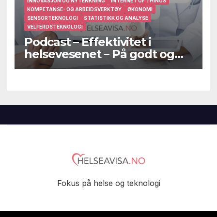
INNOVASJON OG NYTENKNING
INTERNET OF THINGS
KOMPETANSE- OG ARBEIDSVERKTØY
ØKONOMI
SENSORTEKNOLOGI
STATISTIKK OG ANALYSE
VELFERDSTEKNOLOGI
Podcast – Effektivitet i
helsevesenet – På godt og
vondt
Fokus på helse og teknologi