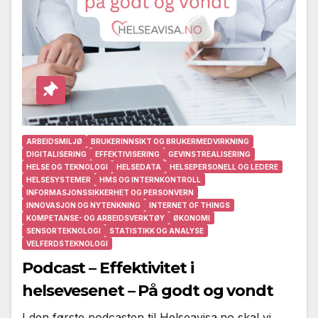
ARBEIDSMILJØ
BRUKERINNSIKT OG BRUKERMEDVIRKNING
DIGITALISERING
EFFEKTIVISERING
GEVINSTREALISERING
HELSE OG TEKNOLOGI
HELSEDATA
HELSEPERSONELL OG LEDERE
HELSESYSTEMER
HMS OG INTERNKONTROLL
INFORMASJONSSIKKERHET OG PERSONVERN
INNOVASJON OG NYTENKNING
INTERNET OF THINGS
KOMPETANSE- OG ARBEIDSVERKTØY
ØKONOMI
SENSORTEKNOLOGI
STATISTIKK OG ANALYSE
VELFERDSTEKNOLOGI
Podcast – Effektivitet i
helsevesenet – På godt og vondt
I den første podcasten til Helseavisa.no skal vi