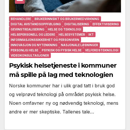
BEHANDLERE
BRUKERINNSIKT OG BRUKERMEDVIRKNING
DIGITAL AVSTANDSOPPFØLGING
DIGITALISERING
EFFEKTIVISERING
GEVINSTREALISERING
HELSE OG TEKNOLOGI
HELSEPERSONELL OG LEDERE
HELSESYSTEMER
IKT
INFORMASJONSSIKKERHET OG PERSONVERN
INNOVASJON OG NYTENKNING
NASJONALE LØSNINGER
PERSONLIG HELSE
PSYKISK OG FYSISK HELSE
VELFERDSTEKNOLOGI
VIDEOKONSULTASJONER
Psykisk helsetjeneste i kommuner
må spille på lag med teknologien
Norske kommuner har i ulik grad tatt i bruk god
og velprøvd teknologi på området psykisk helse.
Noen omfavner ny og nødvendig teknologi, mens
andre er mer skeptiske. Tallenes tale…