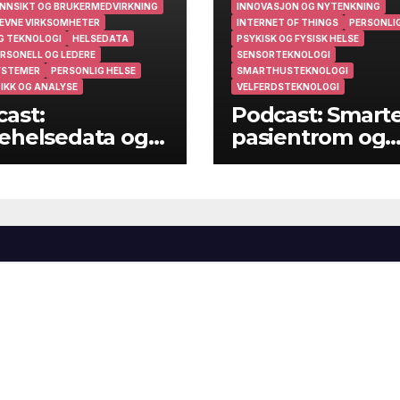
NNSIKT OG BRUKERMEDVIRKNING
INNOVASJON OG NYTENKNING
EVNE VIRKSOMHETER
INTERNET OF THINGS
PERSONLIG
G TEKNOLOGI
HELSEDATA
PSYKISK OG FYSISK HELSE
RSONELL OG LEDERE
SENSORTEKNOLOGI
YSTEMER
PERSONLIG HELSE
SMARTHUSTEKNOLOGI
IKK OG ANALYSE
VELFERDSTEKNOLOGI
ast:
Podcast: Smart
ehelsedata og
pasientrom og
ehelsearbeid i
smarte hjem
muner