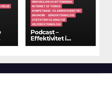
INNOVASJON OG NYTENKNING
 HELSE
INTERNET OF THINGS
KOMPETANSE- OG ARBEIDSVERKTØY
ØKONOMI
SENSORTEKNOLOGI
STATISTIKK OG ANALYSE
VELFERDSTEKNOLOGI
e
Podcast –
Effektivitet i
helsevesenet – På
godt og vondt