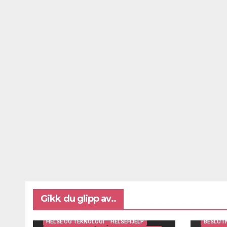
Gikk du glipp av..
BRUKERINNSIKT OG BRUKERMEDVIRKNING
DIGITAL AVSTANDSOPPFØLGING
HELSE OG TEKNOLOGI
HELSEHJELP
BESLUT