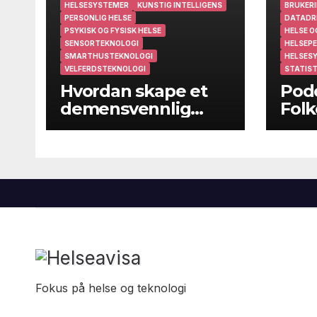
HELSESYSTEMER
KUNSTIG INTELLIGENS
BRUKERI
PERSONLIG HELSE
DATADR
PSYKISK OG FYSISK HELSE
HELSE O
SENSORTEKNOLOGI
HELSEPE
SMARTHUSTEKNOLOGI
HELSES
VELFERDSTEKNOLOGI
STATIST
Hvordan skape et
Podc
demensvennlig
Folk
samfunn?
folk
kom
Fokus på helse og teknologi