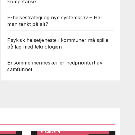
kompetanse
E-helsestrategi og nye systemkrav – Har
man tenkt på alt?
Psykisk helsetjeneste i kommuner må spille
på lag med teknologien
Ensomme mennesker er nedprioritert av
samfunnet
ARBEIDSMILJØ
BRUKERINNSIKT OG BRUKERMEDVIRKNING
DIGITALISERING
EFFEKTIVISERING
GEVINSTREALISERING
IRKNING
HELSE OG TEKNOLOGI
HELSEDATA
HELSEPERSONELL OG LEDERE
HELSESYSTEMER
STEMER
HMS OG INTERNKONTROLL
INFORMASJONSSIKKERHET OG
PERSONVERN