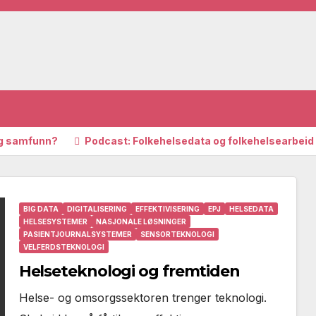
ig samfunn?
Podcast: Folkehelsedata og folkehelsearbei
BIG DATA
DIGITALISERING
EFFEKTIVISERING
EPJ
HELSEDATA
HELSESYSTEMER
NASJONALE LØSNINGER
PASIENTJOURNALSYSTEMER
SENSORTEKNOLOGI
VELFERDSTEKNOLOGI
Helseteknologi og fremtiden
Helse- og omsorgssektoren trenger teknologi.