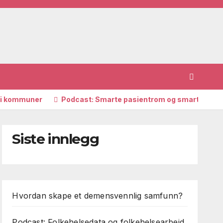
d i kommuner
Podcast: Smarte pasientrom og smarte hjem
Siste innlegg
Hvordan skape et demensvennlig samfunn?
Podcast: Folkehelsedata og folkehelsearbeid