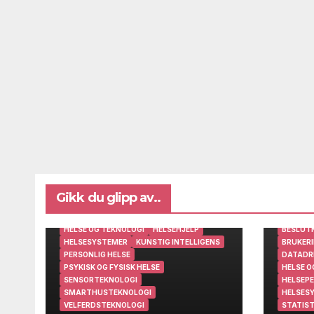
Gikk du glipp av..
BRUKERINNSIKT OG BRUKERMEDVIRKNING
DIGITAL AVSTANDSOPPFØLGING
HELSE OG TEKNOLOGI
HELSEHJELP
BESLUT
HELSESYSTEMER
KUNSTIG INTELLIGENS
BRUKERI
PERSONLIG HELSE
DATADR
PSYKISK OG FYSISK HELSE
HELSE O
SENSORTEKNOLOGI
HELSEPE
SMARTHUSTEKNOLOGI
HELSES
VELFERDSTEKNOLOGI
STATIST