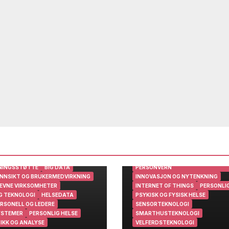
ARBEIDSMILJØ
BRUKERINNSIKT OG BRUKERMEDV
DIGITAL AVSTANDSOPPFØLGING
DIGITALISERING
EPJ
GEVINSTREALISERING
HELSESY
INFORMASJONSSIKKERHET OG
NINGSSTØTTE
BIG DATA
PERSONVERN
NNSIKT OG BRUKERMEDVIRKNING
INNOVASJON OG NYTENKNING
EVNE VIRKSOMHETER
INTERNET OF THINGS
PERSONLIG
G TEKNOLOGI
HELSEDATA
PSYKISK OG FYSISK HELSE
RSONELL OG LEDERE
SENSORTEKNOLOGI
YSTEMER
PERSONLIG HELSE
SMARTHUSTEKNOLOGI
IKK OG ANALYSE
VELFERDSTEKNOLOGI