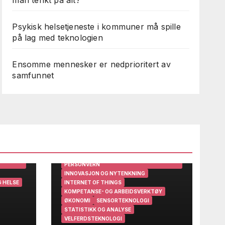
Psykisk helsetjeneste i kommuner må spille
på lag med teknologien
Ensomme mennesker er nedprioritert av
samfunnet
ARBEIDSMILJØ
BRUKERINNSIKT OG BRUKERMEDVIRKNING
DIGITALISERING
EFFEKTIVISERING
GEVINSTREALISERING
IRKNING
HELSE OG TEKNOLOGI
HELSEDATA
HELSEPERSONELL OG LEDERE
HELSESYSTEMER
STEMER
HMS OG INTERNKONTROLL
INFORMASJONSSIKKERHET OG
PERSONVERN
INNOVASJON OG NYTENKNING
 HELSE
INTERNET OF THINGS
KOMPETANSE- OG ARBEIDSVERKTØY
ØKONOMI
SENSORTEKNOLOGI
STATISTIKK OG ANALYSE
VELFERDSTEKNOLOGI