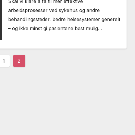
Skal vi klare å få til mer effektive
arbeidsprosesser ved sykehus og andre
behandlingssteder, bedre helsesystemer generelt
– og ikke minst gi pasientene best mulig…
paginering
1
2