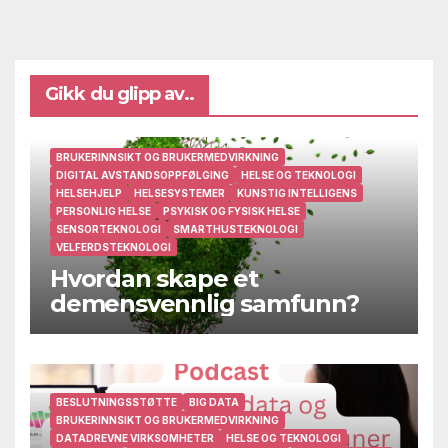
Gikk du glipp av..
BRUKERINNSIKT OG BRUKERMEDVIRKNING
DIGITAL AVSTANDSOPPFØLGING
HELSE OG TEKNOLOGI
HELSEHJELP
HELSESYSTEMER
KUNSTIG INTELLIGENS
PERSONLIG HELSE
PSYKISK OG FYSISK HELSE
SENSORTEKNOLOGI
SMARTHUSTEKNOLOGI
VELFERDSTEKNOLOGI
Hvordan skape et
demensvennlig samfunn?
BESLUTNINGSSTØTTE
BIG DATA
BRUKERINNSIKT OG BRUKERMEDVIRKNING
DATADREVNE VIRKSOMHETER
HELSE OG TEKNOLOGI