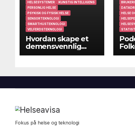
HELSESYSTEMER
KUNSTIG INTELLIGENS
BRUKERI
PERSONLIG HELSE
DATADR
PSYKISK OG FYSISK HELSE
HELSE O
SENSORTEKNOLOGI
HELSEPE
SMARTHUSTEKNOLOGI
HELSES
VELFERDSTEKNOLOGI
STATIST
Hvordan skape et
Podc
demensvennlig
Folk
samfunn?
folk
kom
Fokus på helse og teknologi