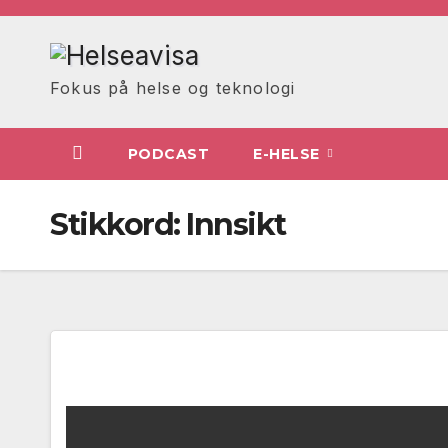
Skip
to
content
Fokus på helse og teknologi
PODCAST
E-HELSE
Stikkord:
Innsikt