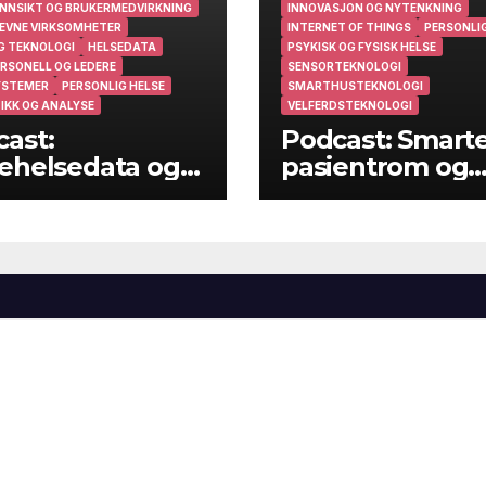
NNSIKT OG BRUKERMEDVIRKNING
INNOVASJON OG NYTENKNING
EVNE VIRKSOMHETER
INTERNET OF THINGS
PERSONLIG
G TEKNOLOGI
HELSEDATA
PSYKISK OG FYSISK HELSE
RSONELL OG LEDERE
SENSORTEKNOLOGI
YSTEMER
PERSONLIG HELSE
SMARTHUSTEKNOLOGI
IKK OG ANALYSE
VELFERDSTEKNOLOGI
ast:
Podcast: Smart
ehelsedata og
pasientrom og
ehelsearbeid i
smarte hjem
muner