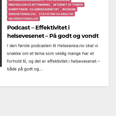
INFORMASJONSSIKKERHET OG PERSONVERN
INNOVASJON OG NYTENKNING
INTERNET OF THINGS
KOMPETANSE- OG ARBEIDSVERKTØY
ØKONOMI
SENSORTEKNOLOGI
STATISTIKK OG ANALYSE
VELFERDSTEKNOLOGI
Podcast – Effektivitet i
helsevesenet – På godt og vondt
I den første podcasten til Helseavisa.no skal vi
snakke om et tema som veldig mange har et
forhold til, og det er effektivitet i helsevesenet –
både på godt og…