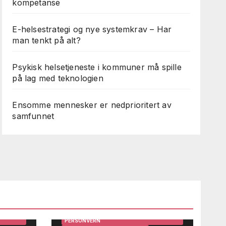
kompetanse
E-helsestrategi og nye systemkrav – Har
man tenkt på alt?
Psykisk helsetjeneste i kommuner må spille
på lag med teknologien
Ensomme mennesker er nedprioritert av
samfunnet
ARBEIDSMILJØ
BRUKERINNSIKT OG BRUKERMEDVIRKNING
DIGITALISERING
EFFEKTIVISERING
GEVINSTREALISERING
IRKNING
HELSE OG TEKNOLOGI
HELSEDATA
HELSEPERSONELL OG LEDERE
HELSESYSTEMER
STEMER
HMS OG INTERNKONTROLL
INFORMASJONSSIKKERHET OG
PERSONVERN