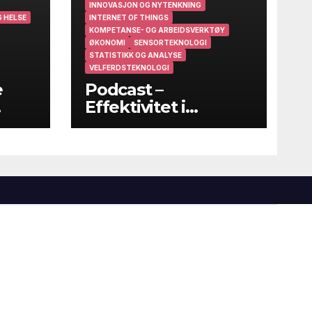
INNOVASJON OG NYTENKNING
 HELSE
INTERNET OF THINGS
KOMPETANSE- OG ARBEIDSVERKTØY
ØKONOMI
SENSORTEKNOLOGI
STATISTIKK OG ANALYSE
VELFERDSTEKNOLOGI
e
Podcast –
Effektivitet i
helsevesenet – På
godt og vondt