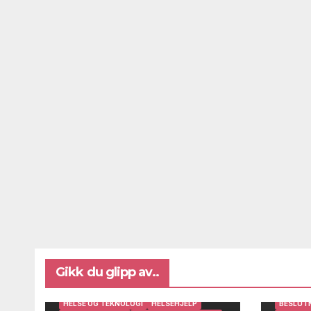
Gikk du glipp av..
BRUKERINNSIKT OG BRUKERMEDVIRKNING
DIGITAL AVSTANDSOPPFØLGING
HELSE OG TEKNOLOGI
HELSEHJELP
BESLUT