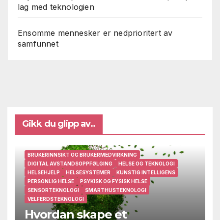
lag med teknologien
Ensomme mennesker er nedprioritert av
samfunnet
Gikk du glipp av..
BRUKERINNSIKT OG BRUKERMEDVIRKNING
DIGITAL AVSTANDSOPPFØLGING
HELSE OG TEKNOLOGI
HELSEHJELP
HELSESYSTEMER
KUNSTIG INTELLIGENS
PERSONLIG HELSE
PSYKISK OG FYSISK HELSE
SENSORTEKNOLOGI
SMARTHUSTEKNOLOGI
VELFERDSTEKNOLOGI
Hvordan skape et