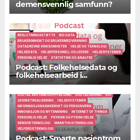
demensvennlig samfunn?
BESLUTNINGSSTØTTE
BIG DATA
BRUKERINNSIKT OG BRUKERMEDVIRKNING
DATADREVNE VIRKSOMHETER
HELSE OG TEKNOLOGI
HELSEDATA
HELSEPERSONELL OG LEDERE
HELSESYSTEMER
PERSONLIG HELSE
STATISTIKK OG ANALYSE
Podcast: Folkehelsedata og
folkehelsearbeid i
kommuner
ARBEIDSMILJØ
BRUKERINNSIKT OG BRUKERMEDVIRKNING
DIGITAL AVSTANDSOPPFØLGING
DIGITALISERING
EPJ
GEVINSTREALISERING
HELSESYSTEMER
INFORMASJONSSIKKERHET OG PERSONVERN
INNOVASJON OG NYTENKNING
INTERNET OF THINGS
PERSONLIG HELSE
PSYKISK OG FYSISK HELSE
SENSORTEKNOLOGI
SMARTHUSTEKNOLOGI
VELFERDSTEKNOLOGI
Podcast: Smarte pasientrom