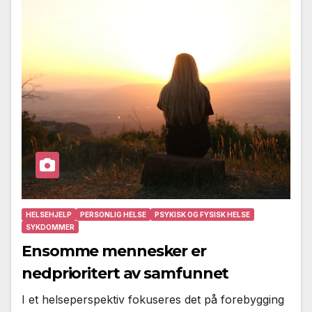
HELSEHJELP
PERSONLIG HELSE
PSYKISK OG FYSISK HELSE
SYKDOMMER
Ensomme mennesker er
nedprioritert av samfunnet
I et helseperspektiv fokuseres det på forebygging