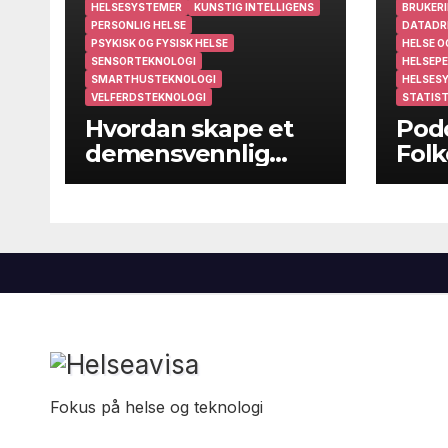
HELSESYSTEMER
KUNSTIG INTELLIGENS
BRUKERI
PERSONLIG HELSE
DATADR
PSYKISK OG FYSISK HELSE
HELSE O
SENSORTEKNOLOGI
HELSEPE
SMARTHUSTEKNOLOGI
HELSES
VELFERDSTEKNOLOGI
STATIST
Hvordan skape et
Podc
demensvennlig
Folk
samfunn?
folk
kom
Fokus på helse og teknologi