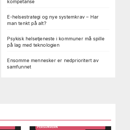
kompetanse
E-helsestrategi og nye systemkrav – Har
man tenkt på alt?
Psykisk helsetjeneste i kommuner må spille
på lag med teknologien
Ensomme mennesker er nedprioritert av
samfunnet
ARBEIDSMILJØ
BRUKERINNSIKT OG BRUKERMEDVIRKNING
DIGITALISERING
EFFEKTIVISERING
GEVINSTREALISERING
IRKNING
HELSE OG TEKNOLOGI
HELSEDATA
HELSEPERSONELL OG LEDERE
HELSESYSTEMER
STEMER
HMS OG INTERNKONTROLL
INFORMASJONSSIKKERHET OG
PERSONVERN