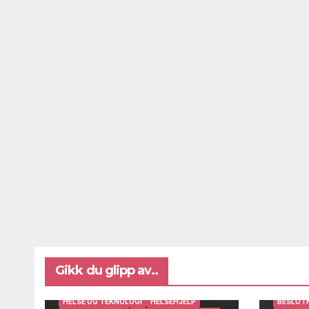
Gikk du glipp av..
BRUKERINNSIKT OG BRUKERMEDVIRKNING
DIGITAL AVSTANDSOPPFØLGING
HELSE OG TEKNOLOGI
HELSEHJELP
BESLUT