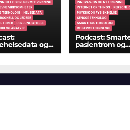
NNSIKT OG BRUKERMEDVIRKNING
INNOVASJON OG NYTENKNING
EVNE VIRKSOMHETER
INTERNET OF THINGS
PERSONLIG
G TEKNOLOGI
HELSEDATA
PSYKISK OG FYSISK HELSE
RSONELL OG LEDERE
SENSORTEKNOLOGI
YSTEMER
PERSONLIG HELSE
SMARTHUSTEKNOLOGI
IKK OG ANALYSE
VELFERDSTEKNOLOGI
ast:
Podcast: Smart
ehelsedata og
pasientrom og
ehelsearbeid i
smarte hjem
muner