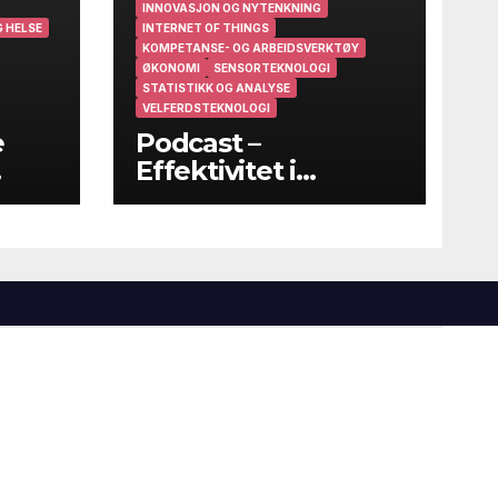
INNOVASJON OG NYTENKNING
 HELSE
INTERNET OF THINGS
KOMPETANSE- OG ARBEIDSVERKTØY
ØKONOMI
SENSORTEKNOLOGI
STATISTIKK OG ANALYSE
VELFERDSTEKNOLOGI
e
Podcast –
Effektivitet i
helsevesenet – På
godt og vondt