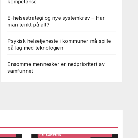
kompetanse
E-helsestrategi og nye systemkrav – Har
man tenkt på alt?
Psykisk helsetjeneste i kommuner må spille
på lag med teknologien
Ensomme mennesker er nedprioritert av
samfunnet
ARBEIDSMILJØ
BRUKERINNSIKT OG BRUKERMEDVIRKNING
DIGITALISERING
EFFEKTIVISERING
GEVINSTREALISERING
IRKNING
HELSE OG TEKNOLOGI
HELSEDATA
HELSEPERSONELL OG LEDERE
HELSESYSTEMER
STEMER
HMS OG INTERNKONTROLL
INFORMASJONSSIKKERHET OG
PERSONVERN