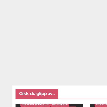
Gikk du glipp av..
BRUKERINNSIKT OG BRUKERMEDVIRKNING
DIGITAL AVSTANDSOPPFØLGING
HELSE OG TEKNOLOGI
HELSEHJELP
BESLUT