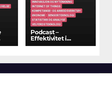
INNOVASJON OG NYTENKNING
 HELSE
INTERNET OF THINGS
KOMPETANSE- OG ARBEIDSVERKTØY
ØKONOMI
SENSORTEKNOLOGI
STATISTIKK OG ANALYSE
VELFERDSTEKNOLOGI
e
Podcast –
Effektivitet i
helsevesenet – På
godt og vondt