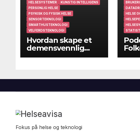
HELSESYSTEMER
KUNSTIG INTELLIGENS
BRUKERI
PERSONLIG HELSE
DATADR
PSYKISK OG FYSISK HELSE
HELSE O
SENSORTEKNOLOGI
HELSEPE
SMARTHUSTEKNOLOGI
HELSES
VELFERDSTEKNOLOGI
STATIST
Hvordan skape et
Podc
demensvennlig
Folk
samfunn?
folk
kom
Fokus på helse og teknologi