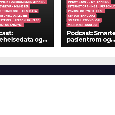
NNSIKT OG BRUKERMEDVIRKNING
INNOVASJON OG NYTENKNING
EVNE VIRKSOMHETER
INTERNET OF THINGS
PERSONLIG
G TEKNOLOGI
HELSEDATA
PSYKISK OG FYSISK HELSE
RSONELL OG LEDERE
SENSORTEKNOLOGI
YSTEMER
PERSONLIG HELSE
SMARTHUSTEKNOLOGI
IKK OG ANALYSE
VELFERDSTEKNOLOGI
ast:
Podcast: Smart
ehelsedata og
pasientrom og
ehelsearbeid i
smarte hjem
muner