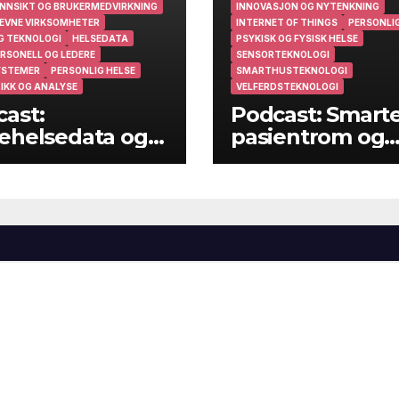
NNSIKT OG BRUKERMEDVIRKNING
INNOVASJON OG NYTENKNING
EVNE VIRKSOMHETER
INTERNET OF THINGS
PERSONLIG
G TEKNOLOGI
HELSEDATA
PSYKISK OG FYSISK HELSE
RSONELL OG LEDERE
SENSORTEKNOLOGI
YSTEMER
PERSONLIG HELSE
SMARTHUSTEKNOLOGI
IKK OG ANALYSE
VELFERDSTEKNOLOGI
ast:
Podcast: Smart
ehelsedata og
pasientrom og
ehelsearbeid i
smarte hjem
muner