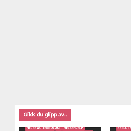
Gikk du glipp av..
BRUKERINNSIKT OG BRUKERMEDVIRKNING
DIGITAL AVSTANDSOPPFØLGING
HELSE OG TEKNOLOGI
HELSEHJELP
BESLUT