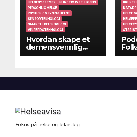
HELSESYSTEMER
KUNSTIG INTELLIGENS
BRUKERI
PERSONLIG HELSE
DATADR
PSYKISK OG FYSISK HELSE
HELSE O
SENSORTEKNOLOGI
HELSEPE
SMARTHUSTEKNOLOGI
HELSES
VELFERDSTEKNOLOGI
STATIST
Hvordan skape et
Podc
demensvennlig
Folk
samfunn?
folk
kom
Fokus på helse og teknologi