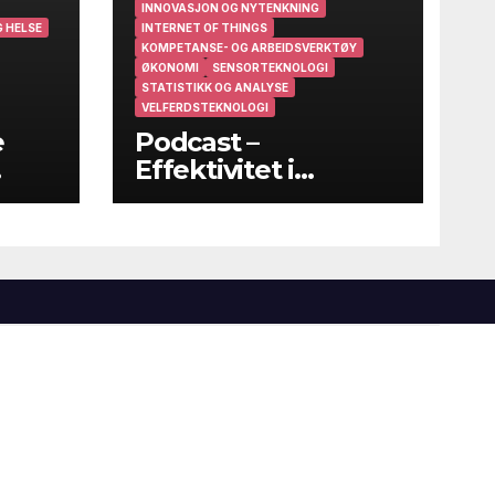
INNOVASJON OG NYTENKNING
 HELSE
INTERNET OF THINGS
KOMPETANSE- OG ARBEIDSVERKTØY
ØKONOMI
SENSORTEKNOLOGI
STATISTIKK OG ANALYSE
VELFERDSTEKNOLOGI
e
Podcast –
Effektivitet i
helsevesenet – På
godt og vondt