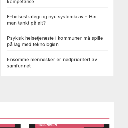
kompetanse
E-helsestrategi og nye systemkrav – Har
man tenkt på alt?
Psykisk helsetjeneste i kommuner må spille
på lag med teknologien
Ensomme mennesker er nedprioritert av
samfunnet
ARBEIDSMILJØ
BRUKERINNSIKT OG BRUKERMEDVIRKNING
DIGITALISERING
EFFEKTIVISERING
GEVINSTREALISERING
IRKNING
HELSE OG TEKNOLOGI
HELSEDATA
HELSEPERSONELL OG LEDERE
HELSESYSTEMER
STEMER
HMS OG INTERNKONTROLL
INFORMASJONSSIKKERHET OG
PERSONVERN